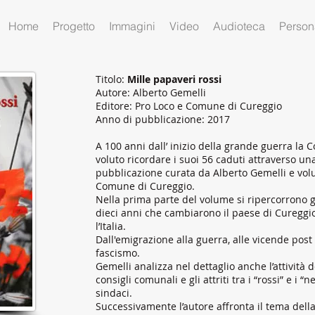
Home
Progetto
Immagini
Video
Audioteca
Person
Titolo:
Mille papaveri rossi
Autore: Alberto Gemelli
Editore: Pro Loco e Comune di Cureggio
Anno di pubblicazione: 2017
A 100 anni dall’ inizio della grande guerra la
voluto ricordare i suoi 56 caduti attraverso un
pubblicazione curata da Alberto Gemelli e volu
Comune di Cureggio.
Nella prima parte del volume si ripercorrono gl
dieci anni che cambiarono il paese di Cureggio
l’Italia.
Dall'emigrazione alla guerra, alle vicende post 
fascismo.
Gemelli analizza nel dettaglio anche l’attività de
consigli comunali e gli attriti tra i “rossi” e i “n
sindaci.
Successivamente l’autore affronta il tema dell