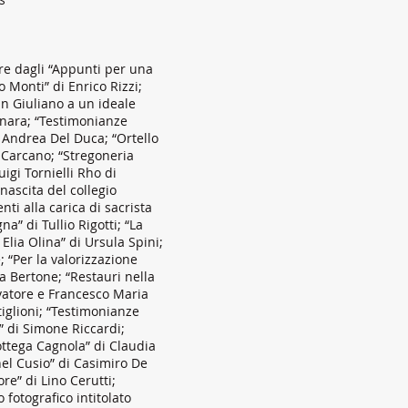
ire dagli “Appunti per una
o Monti” di Enrico Rizzi;
an Giuliano a un ideale
rnara; “Testimonianze
 Andrea Del Duca; “Ortello
i Carcano; “Stregoneria
uigi Tornielli Rho di
nascita del collegio
nti alla carica di sacrista
” di Tullio Rigotti; “La
Elia Olina” di Ursula Spini;
 “Per la valorizzazione
a Bertone; “Restauri nella
lvatore e Francesco Maria
tiglioni; “Testimonianze
” di Simone Riccardi;
ottega Cagnola” di Claudia
 nel Cusio” di Casimiro De
e” di Lino Cerutti;
 fotografico intitolato