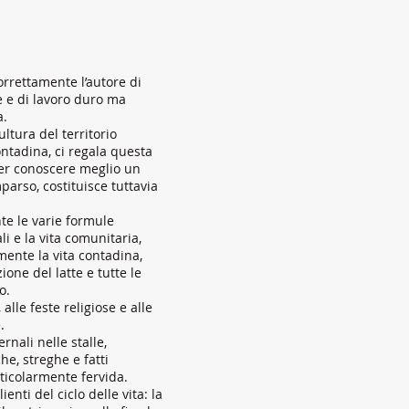
rrettamente l’autore di
he e di lavoro duro ma
a.
ltura del territorio
ontadina, ci regala questa
 per conoscere meglio un
arso, costituisce tuttavia
te le varie formule
li e la vita comunitaria,
ente la vita contadina,
ione del latte e tutte le
o.
lle feste religiose e alle
.
rnali nelle stalle,
e, streghe e fatti
rticolarmente fervida.
enti del ciclo delle vita: la