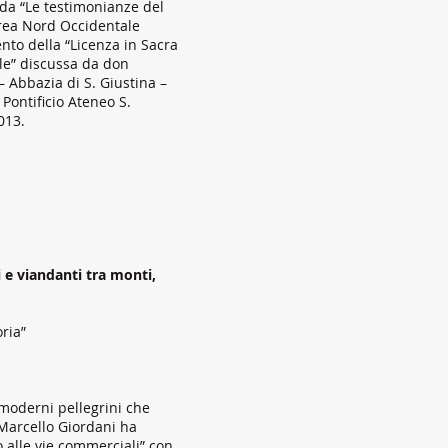
arda “Le testimonianze del
’area Nord Occidentale
mento della “Licenza in Sacra
ale” discussa da don
 – Abbazia di S. Giustina –
 Pontificio Ateneo S.
013.
i e viandanti tra monti,
oria”
 moderni pellegrini che
 Marcello Giordani ha
o alle vie commerciali” con