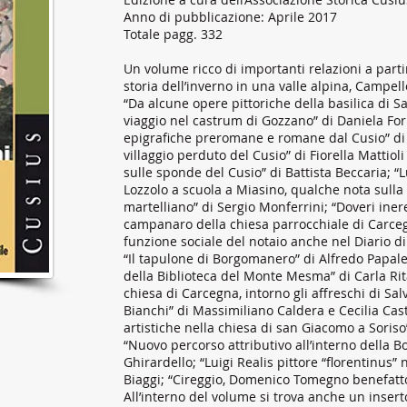
Anno di pubblicazione: Aprile 2017
Totale pagg. 332
Un volume ricco di importanti relazioni a part
storia dell’inverno in una valle alpina, Campell
“Da alcune opere pittoriche della basilica di S
viaggio nel castrum di Gozzano” di Daniela Fo
epigrafiche preromane e romane dal Cusio” di
villaggio perduto del Cusio” di Fiorella Mattiol
sulle sponde del Cusio” di Battista Beccaria; “L
Lozzolo a scuola a Miasino, qualche nota sulla 
martelliano” di Sergio Monferrini; “Doveri inere
campanaro della chiesa parrocchiale di Carcegna
funzione sociale del notaio anche nel Diario di 
“Il tapulone di Borgomanero” di Alfredo Papale;
della Biblioteca del Monte Mesma” di Carla Rit
chiesa di Carcegna, intorno gli affreschi di Sa
Bianchi” di Massimiliano Caldera e Cecilia Cas
artistiche nella chiesa di san Giacomo a Soriso
“Nuovo percorso attributivo all’interno della B
Ghirardello; “Luigi Realis pittore “florentinus”
Biaggi; “Cireggio, Domenico Tomegno benefattor
All’interno del volume si trova anche un inserto