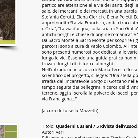
particolare attenzione alla via dei santi, degli 
sale, dei mercanti e dei mercati, in una parola
Stefania Cerutti, Elena Clerici e Elena Poletti 
approfondito “La via Francisca, antico tracciat
d’Orta”, “La via d’acqua, sulla scia di San Giulio”
antichi borghi e chiese di origine romanica” e 
Da Sacro Monte a Sacro Monte per scoprire i gio
percorsi sono a cura di Paolo Colombo. All’int
sono presenti numerosi box dedicati alle varie
lungo le vie. Essendo una guida pratica non m
trovare luoghi di ristoro e alberghi.
Nell'introduzione a cura di Maria Teresa Rossi
scientifico del progetto, si legge: “Una stella po
irradia dall'incantevole Borgo di Gozzano nelle
tempo seguita dai pellegrini in cerca del divin
terrene, oggi si scrolla la polvere dei secoli pe
via Francigena…”
(a cura di Luisella Mazzetti)
Titolo:
Quaderni Cusiani / 5 Rivista dell’Assoc
Autori Vari
Edizione a cura dell’Associazione Storica Cusiu