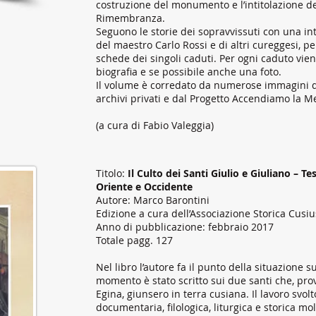
costruzione del monumento e l’intitolazione de
Rimembranza.
Seguono le storie dei sopravvissuti con una i
del maestro Carlo Rossi e di altri cureggesi, p
schede dei singoli caduti. Per ogni caduto vi
biografia e se possibile anche una foto.
Il volume è corredato da numerose immagini d
archivi privati e dal Progetto Accendiamo la M
(a cura di Fabio Valeggia)
Titolo:
Il Culto dei Santi Giulio e Giuliano – T
Oriente e Occidente
Autore: Marco Barontini
Edizione a cura dell’Associazione Storica Cusiu
Anno di pubblicazione: febbraio 2017
Totale pagg. 127
Nel libro l’autore fa il punto della situazione 
momento è stato scritto sui due santi che, prov
Egina, giunsero in terra cusiana. Il lavoro svolt
documentaria, filologica, liturgica e storica mo