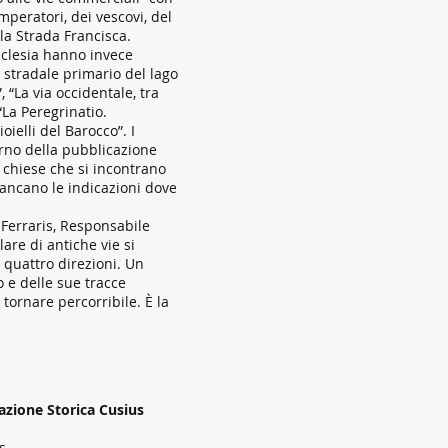
imperatori, dei vescovi, del
 la Strada Francisca.
Ecclesia hanno invece
o stradale primario del lago
, “La via occidentale, tra
“La Peregrinatio.
ielli del Barocco”. I
erno della pubblicazione
 chiese che si incontrano
ancano le indicazioni dove
 Ferraris, Responsabile
lare di antiche vie si
 quattro direzioni. Un
o e delle sue tracce
r tornare percorribile. È la
iazione Storica Cusius
s