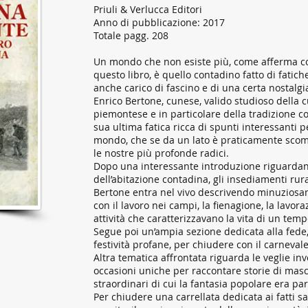
Priuli & Verlucca Editori
Anno di pubblicazione: 2017
Totale pagg. 208
Un mondo che non esiste più, come afferma co
questo libro, è quello contadino fatto di fatic
anche carico di fascino e di una certa nostalgi
Enrico Bertone, cunese, valido studioso della cu
piemontese e in particolare della tradizione c
sua ultima fatica ricca di spunti interessanti
mondo, che se da un lato è praticamente scomp
le nostre più profonde radici.
Dopo una interessante introduzione riguardan
dell’abitazione contadina, gli insediamenti rura
Bertone entra nel vivo descrivendo minuziosam
con il lavoro nei campi, la fienagione, la lavoraz
attività che caratterizzavano la vita di un temp
Segue poi un’ampia sezione dedicata alla fede, a
festività profane, per chiudere con il carnevale
Altra tematica affrontata riguarda le veglie inve
occasioni uniche per raccontare storie di masch
straordinari di cui la fantasia popolare era pa
Per chiudere una carrellata dedicata ai fatti sali