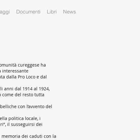
aggi
Documenti
Libri
News
 Comunità cureggese ha
a interessante
ta dalla Pro Loco e dal
i anni dal 1914 al 1924,
 come del resto tutta
belliche con l’avvento del
lla politica locale, i
eri”, il susseguirsi dei
a memoria dei caduti con la