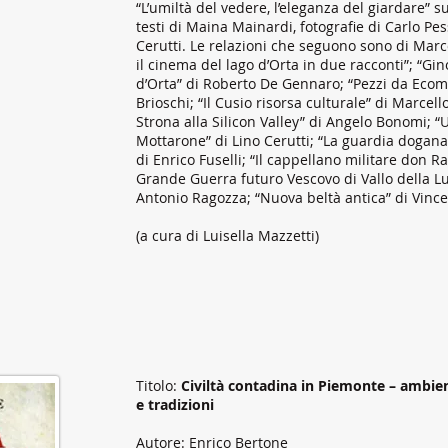
“L’umiltà del vedere, l’eleganza del giardare” s
testi di Maina Mainardi, fotografie di Carlo Pe
Cerutti. Le relazioni che seguono sono di Marco
il cinema del lago d’Orta in due racconti”; “Gi
d’Orta” di Roberto De Gennaro; “Pezzi da Eco
Brioschi; “Il Cusio risorsa culturale” di Marcell
Strona alla Silicon Valley” di Angelo Bonomi; 
Mottarone” di Lino Cerutti; “La guardia dogana
di Enrico Fuselli; “Il cappellano militare don Ra
Grande Guerra futuro Vescovo di Vallo della Lu
Antonio Ragozza; “Nuova beltà antica” di Vince
(a cura di Luisella Mazzetti)
Titolo:
Civiltà contadina in Piemonte – ambien
e tradizioni
Autore: Enrico Bertone