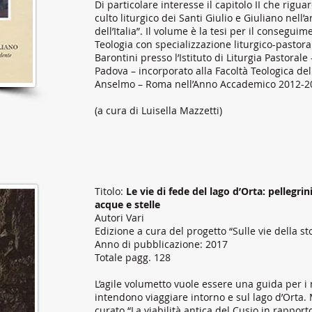
Di particolare interesse il capitolo II che rigu
culto liturgico dei Santi Giulio e Giuliano nell
dell’Italia”. Il volume è la tesi per il consegui
Teologia con specializzazione liturgico-pastor
Barontini presso l’Istituto di Liturgia Pastorale
Padova – incorporato alla Facoltà Teologica del
Anselmo – Roma nell’Anno Accademico 2012-2
(a cura di Luisella Mazzetti)
Titolo:
Le vie di fede del lago d’Orta: pellegrin
acque e stelle
Autori Vari
Edizione a cura del progetto “Sulle vie della st
Anno di pubblicazione: 2017
Totale pagg. 128
L’agile volumetto vuole essere una guida per i
intendono viaggiare intorno e sul lago d’Orta.
curato “La viabilità antica del Cusio in rapport