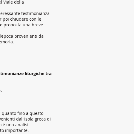
l Viale della
nteressante testimonianza
er poi chiudere con le
ene proposta una breve
’epoca provenienti da
emoria.
estimonianze liturgiche tra
s
su quanto fino a questo
enienti dall’isola greca di
o è una analisi
lto importante.