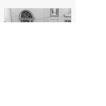
Altro
TORNA AL MENU'
Accendiamo la Memoria - email:
turnonthememory@gmail.com
-
www.accendiamolamemoria.it
-
Privacy
-
Copyright