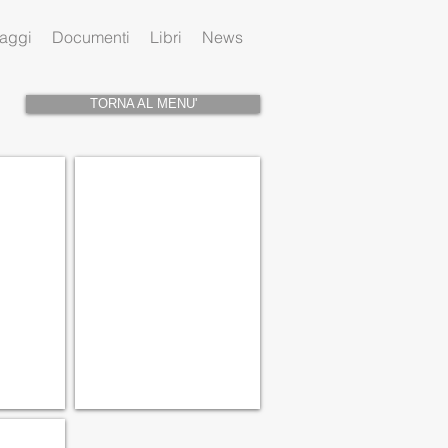
aggi
Documenti
Libri
News
TORNA AL MENU'
FBS0006
Banda
Musicale
di
Soriso,
fondata
nel
1874
-
Archivio
M.Chiarinotti