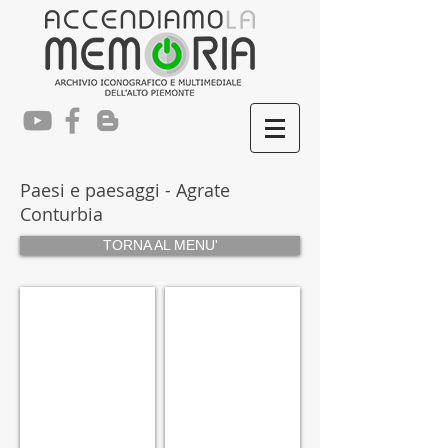
Paesi e paesaggi - Agrate
Co
nturbia
TORNA AL MENU'
PAGR001
PAGR002
Battistero
Battistero
-
-
anni
Archivio
'20
R.Julita
-
Archivio
R.Julita