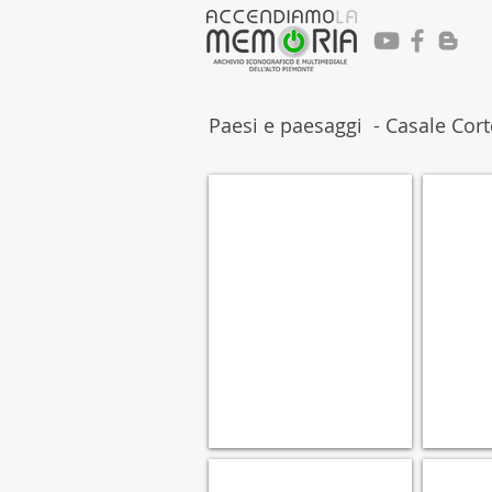
Paesi e paesaggi - Casale Cort
PCCC009
PCCC008
Casale
Casale
Corte
Corte
Cerro
Cerro
-
-
Archivio
Archivio
Museo
Museo
Latteria
Latteria
Consorziale
Consorzial
Casale
Casale
Corte
Corte
Cerro
Cerro
PCCC004
PCCC003