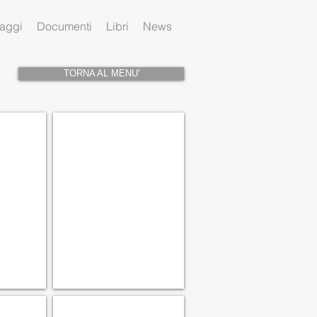
aggi
Documenti
Libri
News
TORNA AL MENU'
PCCC005
Casale
Corte
Cerro
-
Archivio
Museo
Latteria
Consorziale
Casale
Corte
Cerro
PCCC012