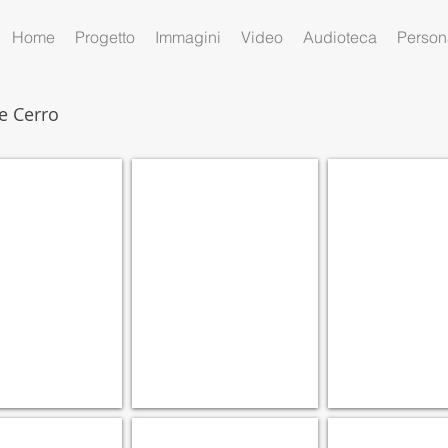
Home
Progetto
Immagini
Video
Audioteca
Person
e Cerro
PCCC007
PCCC006
Casale
Casale
Corte
Corte
Cerro
Cerro
-
-
Archivio
Archivio
Museo
Museo
Latteria
Latteria
e
Consorziale
Consorziale
Casale
Casale
Corte
Corte
Cerro
Cerro
PCCC002
PCCC001