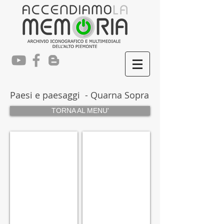
Paesi e paesaggi - Quarna Sopra
TORNA AL MENU'
P2106
P2105
Quarna
Anno
Sopra
1954
-
-
Municipio
Quarna
Sopra
Piazza
S.Rocco