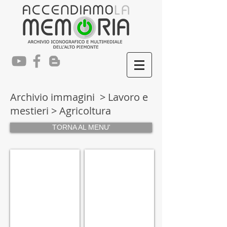
Archivio immagini > Lavoro e
mestieri > Agricoltura
TORNA AL MENU'
LAG0001
LAG0002
Invorio
Invorio
(Talonno)
(Talonno)
-
-
Archivio
Archivio
M.Pastore
M.Pastore